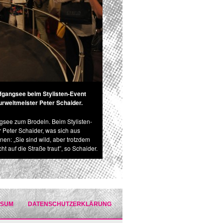
fgangsee beim Stylisten-Event
urweltmeister Peter Schaider.
see zum Brodeln. Beim Stylisten-
r Peter Schaider, was sich aus
en: „Sie sind wild, aber trotzdem
t auf die Straße traut”, so Schaider.
SSUM
DATENSCHUTZERKLÄRUNG